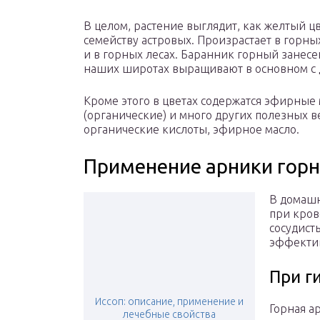
В целом, растение выглядит, как желтый ц
семейству астровых. Произрастает в горных
и в горных лесах. Баранник горный занесе
наших широтах выращивают в основном с 
Кроме этого в цветах содержатся эфирные 
(органические) и много других полезных в
органические кислоты, эфирное масло.
Применение арники горн
В домашн
при кров
сосудист
эффектив
При г
Иссоп: описание, применение и
Горная а
лечебные свойства