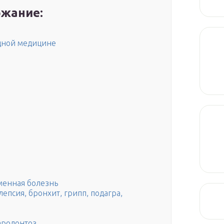
жание:
дной медицине
аменная болезнь
епсия, бронхит, грипп, подагра,
ародонтоз