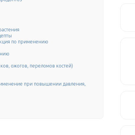
растения
цепты
укция по применению
ению
ков, ожогов, переломов костей)
рименение при повышении давления,