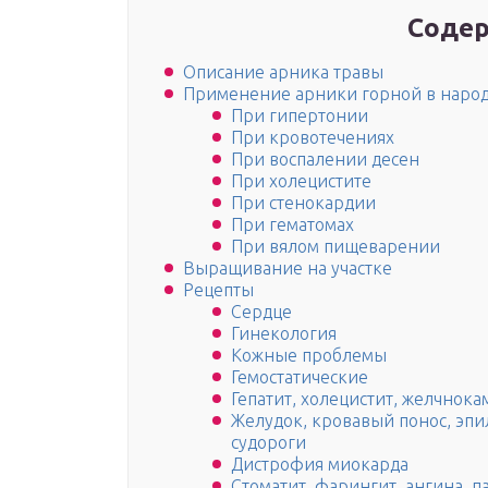
Содер
Описание арника травы
Применение арники горной в наро
При гипертонии
При кровотечениях
При воспалении десен
При холецистите
При стенокардии
При гематомах
При вялом пищеварении
Выращивание на участке
Рецепты
Сердце
Гинекология
Кожные проблемы
Гемостатические
Гепатит, холецистит, желчнок
Желудок, кровавый понос, эпил
судороги
Дистрофия миокарда
Стоматит, фарингит, ангина, п