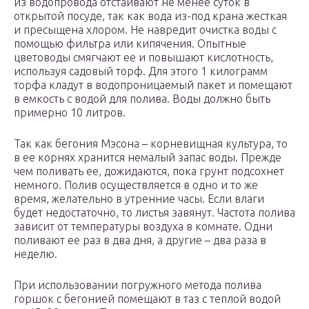
из водопровода отстаивают не менее суток в
открытой посуде, так как вода из-под крана жесткая
и пресыщена хлором. Не навредит очистка воды с
помощью фильтра или кипячения. Опытные
цветоводы смягчают ее и повышают кислотность,
используя садовый торф. Для этого 1 килограмм
торфа кладут в водопроницаемый пакет и помещают
в емкость с водой для полива. Воды должно быть
примерно 10 литров.
Так как бегония Мэсона – корневищная культура, то
в ее корнях хранится немалый запас воды. Прежде
чем поливать ее, дожидаются, пока грунт подсохнет
немного. Полив осуществляется в одно и то же
время, желательно в утренние часы. Если влаги
будет недостаточно, то листья завянут. Частота полива
зависит от температуры воздуха в комнате. Одни
поливают ее раз в два дня, а другие – два раза в
неделю.
При использовании погружного метода полива
горшок с бегонией помещают в таз с теплой водой