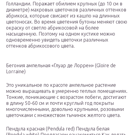
Голландии. Поражает обилием крупных (до 10 см в
диаметре) махровых цветочков различных оттенков
абрикоса, которые свисают из кашпо на длинных
цветоносах. Во время цветения бутоны меняют свою
окраску от светло абрикосовой на более
насыщенную. Поэтому на одном кустике можно
одновременно увидеть цветочки различных
оттенков абрикосового цвета.
Бегония ампельная «Глуар де Лоррен» (Gloire de
Lorraine)
Это уникальное по красоте ампельное растение
можно выращивать в умеренно теплых помещениях.
Тонкие, поникающие с возрастом побеги, достигают
в длину 50-60 см и почти круглый год покрыты
многочисленными, довольно крупными, розовыми
цветочками с множеством тычинок желтого цвета.
Пендула красная (Pendula red) Пендула белая
(Pendula white) Предлагаем ознакомиться Как делать