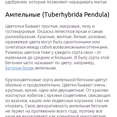
удобрения, которые позволяют наращивать листья
Ампельные (Tuberhybrida Pendula)
Цветочки бывают простые, махровые, полу и
густомахровые. Окраска лепестков яркая и самая
разнообразная. Красные, желтые, белые, розовые,
оранжевые цвета могут быть однотонными или
сочетаться между собой всевозможными оттенками.
Размеры цветков тоже у каждого сорта свои – от
маленьких до средних и больших. В быту сорта этой
бегонии часто называют по цвету: например,
бегония белая
ампельная.
Крупноцветковые сорта ампельной бегонии цветут
обильно и продолжительно. Цветки бывают очень
крупные, яркие, одно или двухцветные. От красиво
изогнутых побегов с яркими соцветиями, свисающих
из вазонов, кашпо или подвесных корзинок глаз не
оторвать. Свою декоративность ампельная бегония
не теряет на протяжении всего года, поэтому все
чаще ее выращивают как комнатный многолетник.