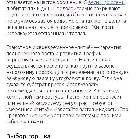
отзывается на частое орошение. С
весны до осени
любит теплый душ. Предварительно закрывают
грунт в горшке пленкой, чтобы он не вымывался и
не случилось застоя воды. Но она так же не должна
попадать на ствол, его прикрывают. Жидкость
используется отстоянная и теплая.
Грамотное и своевременное «питьё» — гарантия
полноценного роста и развития. График
определяется индивидуально. Новый полив
осуществляется после того, как грунт в вазоне
наполовину просох. Для определения этого тонкую
бамбуковую палочку углубляют в почву. Если она
сухая, то субстрат просох. Использовать
рекомендуется только отстоянную 2-3 дня воду,
комнатной температуры. Растение не переносит
длительной засухи, ему регулярно требуется
умеренное «питьё». Избегайте застоя жидкости. Это
чревато гниением корневой системы и прочими
заболеваниями.
Выбор горшка