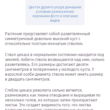
Цветок дуранта уход в домашних
условиях размножение
черенками фото и описание
видов
Растение представляет собой разветвленный
симметричный довольно высокий куст с
относительно толстым мохнатым стволом.
Ствол цикаса в нормальном состоянии находится под
землей, побеги ствола возвышаются над ним, сильно
разветвляясь. Его размеры достигают десяти
сантиметров в поперечнике у молодого куста. У
взрослой особи диаметр ствола может иметь размер
в двадцать сантиметров.
Стебли цикаса революта сильно ветвятся,
размножаясь как лиана отводками и выращивая по
несколько голов, из которых затем произрастают
листья. Это создает видимость того, что листва
растения вырастает непосредственно из корня.