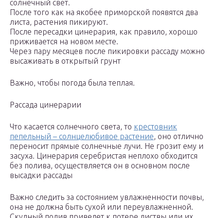
солнечный свет.
После того как на якобее приморской появятся два
листа, растения пикируют.
После пересадки цинерария, как правило, хорошо
приживается на новом месте.
Через пару месяцев после пикировки рассаду можно
высаживать в открытый грунт
Важно, чтобы погода была теплая.
Рассада цинерарии
Что касается солнечного света, то
крестовник
пепельный – солнцелюбивое растение
, оно отлично
переносит прямые солнечные лучи. Не грозит ему и
засуха. Цинерария серебристая неплохо обходится
без полива, осуществляется он в основном после
высадки рассады
Важно следить за состоянием увлажненности почвы,
она не должна быть сухой или переувлажненной.
Скудный полив приведет к потере листвы или их