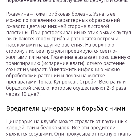
пораженные экземпляры лучше выдернуть и сжечь.
Ржавчина – тоже грибковая болезнь. Узнать ее
можно по появлению характерных образований
ржавого цвета на нижней стороне листовой
пластины. При растрескивании их этих рыжих пустул
высыпаются споры гриба и разносятся ветром и
насекомыми на другие растения. На верхнюю
сторону листьев пустулы проецируются светло-
желтыми пятнами. Ржавчина вызывает повышенную
транспирацию (испарение влаги), отчего растение
сохнет и умирает. Уничтожить инфекцию можно
обработками растений и почвы на участке
препаратами Топаз, Купроксат, Строби, Вектра или
бордоской смесью, которые осуществляют 2-3 раза
через 10 дней.
Вредители цинерарии и борьба с ними
Цинерария на клумбе может страдать от паутинных
клещей, тли и белокрылок. Все эти вредители
являются сосущими. Они прокусывают нежную ткань