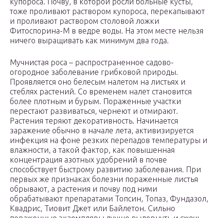
купороса. Почву, в которой росли больные кусты,
тоже проливают раствором купороса, перекапывают
и проливают раствором столовой ложки
Фитоспорина-М в ведре воды. На этом месте нельзя
ничего выращивать как минимум два года.
Мучнистая роса – распространенное садово-
огородное заболевание грибковой природы.
Проявляется оно белесым налетом на листьях и
стеблях растений. Со временем налет становится
более плотным и бурым. Пораженные участки
перестают развиваться, чернеют и отмирают.
Растения теряют декоративность. Начинается
заражение обычно в начале лета, активизируется
инфекция на фоне резких перепадов температуры и
влажности, а такой фактор, как повышенная
концентрация азотных удобрений в почве
способствует быстрому развитию заболевания. При
первых же признаках болезни пораженные листья
обрывают, а растения и почву под ними
обрабатывают препаратами Топсин, Топаз, Фундазол,
Квадрис, Тиовит Джет или Байлетон. Сильно