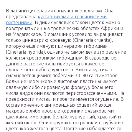
В латыни цинерария означает «пепельная». Она
представлена
кустарниками и травянистыми
растениями
. В диких условиях такой цветок можно
повстречать лишь в тропических областях Африки и
на Мадагаскаре. В домашних условиях выращивают
только цинерарию кровавую (Сineraria cruenta),
которую еще именуют цинерария гибридная
(Cineraria hybrida), однако на самом деле это растение
является крестовиком гибридным. В садоводстве
данное растение культивируется в качестве
однолетнего либо двулетнего. Высота кустика с
сильноветвящимися побегами 30–90 сантиметров.
Большие черешковые листовые пластины имеют
овальную либо лировидную форму, у большего
числа видов они являются перисторассеченными. На
поверхности листвы и побегов имеется опушение. В
состав конечных щитковидных соцветий входят
махровые либо простые корзинки с языковыми
цветками, имеющие белый, пурпурный, красный и
желтый окрас. Они окружают островок из трубчатых
цветочков желтого цвета. Цветение наблюдается со