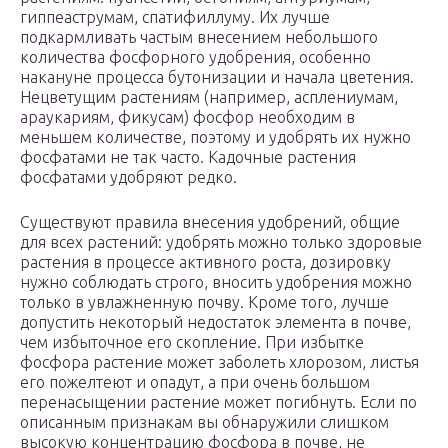
гиппеаструмам, спатифиллуму. Их лучше
подкармливать частым внесением небольшого
количества фосфорного удобрения, особенно
накануне процесса бутонизации и начала цветения.
Нецветущим растениям (например, асплениумам,
араукариям, фикусам) фосфор необходим в
меньшем количестве, поэтому и удобрять их нужно
фосфатами не так часто. Кадочные растения
фосфатами удобряют редко.
Существуют правила внесения удобрений, общие
для всех растений: удобрять можно только здоровые
растения в процессе активного роста, дозировку
нужно соблюдать строго, вносить удобрения можно
только в увлажненную почву. Кроме того, лучше
допустить некоторый недостаток элемента в почве,
чем избыточное его скопление. При избытке
фосфора растение может заболеть хлорозом, листья
его пожелтеют и опадут, а при очень большом
перенасыщении растение может погибнуть. Если по
описанным признакам вы обнаружили слишком
высокую концентрацию фосфора в почве, не