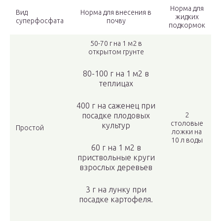
Норма для
Вид
Норма для внесения в
жидких
суперфосфата
почву
подкормок
50-70 г на 1 м2 в
открытом грунте
80-100 г на 1 м2 в
теплицах
400 г на саженец при
посадке плодовых
2
столовые
культур
Простой
ложки на
10 л воды
60 г на 1 м2 в
приствольные круги
взрослых деревьев
3 г на лунку при
посадке картофеля.