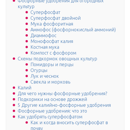
Фосфорные удобрения для огородных
культур
Суперфосфат
Суперфосфат двойной
Мука фосфоритная
Аммофос (фосфорнокислый аммоний)
Диаммофос
Монофосфат калия
Костная мука
Компост с фосфором
Схемы подкормок овощных культур
Помидоры и перцы
Огурцы
Лук и чеснок
Свекла и морковь
Калий
Для чего нужны фосфорные удобрения?
Подкормки на основе дрожжей
5 Другие калийно-фосфорные удобрения
Фосфорные удобрения: что это
Как удобрять суперфосфатом
Как и когда вносить суперфосфат в
почву