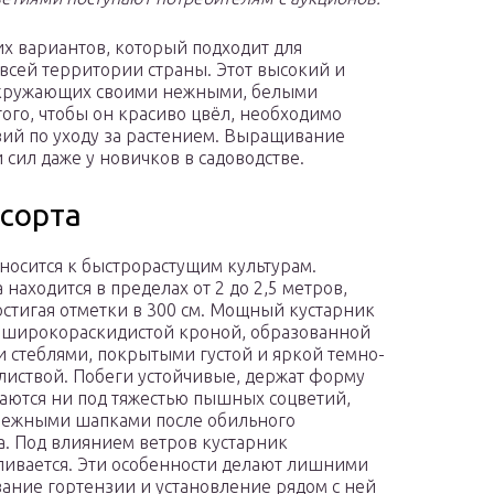
их вариантов, который подходит для
всей территории страны. Этот высокий и
 окружающих своими нежными, белыми
того, чтобы он красиво цвёл, необходимо
ий по уходу за растением. Выращивание
 сил даже у новичков в садоводстве.
 сорта
тносится к быстрорастущим культурам.
 находится в пределах от 2 до 2,5 метров,
остигая отметки в 300 см. Мощный кустарник
 широкораскидистой кроной, образованной
 стеблями, покрытыми густой и яркой темно-
листвой. Побеги устойчивые, держат форму
баются ни под тяжестью пышных соцветий,
нежными шапками после обильного
а. Под влиянием ветров кустарник
ливается. Эти особенности делают лишними
ание гортензии и установление рядом с ней