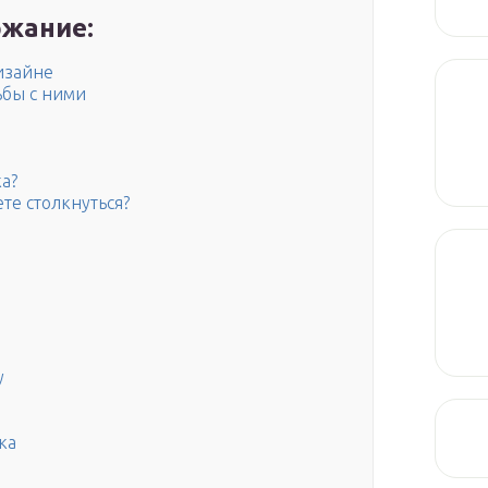
жание:
изайне
ьбы с ними
а?
те столкнуться?
у
ка