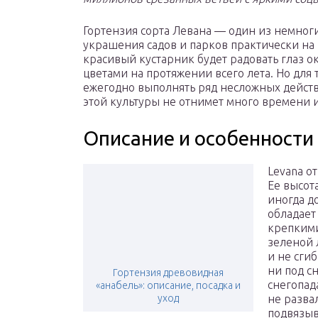
Гортензия сорта Левана — один из немног
украшения садов и парков практически на 
красивый кустарник будет радовать глаз
цветами на протяжении всего лета. Но для 
ежегодно выполнять ряд несложных действ
этой культуры не отнимет много времени и
Описание и особенности
Levana о
Ее высота
иногда д
обладает
крепкими
зеленой 
и не сги
ни под с
Гортензия древовидная
снегопад
«анабель»: описание, посадка и
уход
не разва
подвязыв