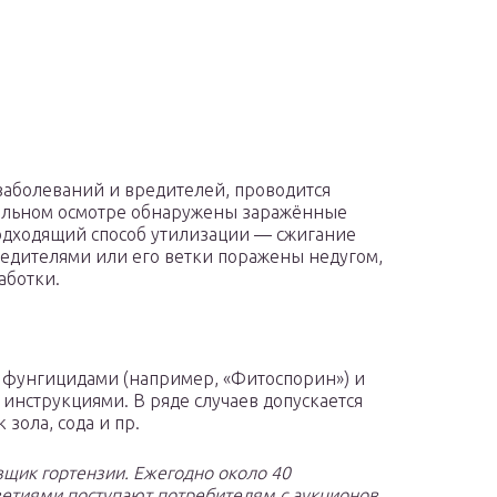
заболеваний и вредителей, проводится
уальном осмотре обнаружены заражённые
подходящий способ утилизации — сжигание
редителями или его ветки поражены недугом,
аботки.
 фунгицидами (например, «Фитоспорин») и
 инструкциями. В ряде случаев допускается
зола, сода и пр.
вщик гортензии. Ежегодно около 40
етиями поступают потребителям с аукционов.