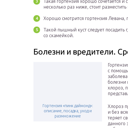
Такая гортензия хорошо сочетается и 
несколько раз ниже, стоит разместить
Хорошо смотрится гортензия Левана, 
Такой пышный куст следует посадить г
со скамейкой.
Болезни и вредители. С
Гортензи
с помощь
заболева
болезни и
хлороз, 
представ
Гортензия «пинк даймонд»:
Хлороз п
описание, посадка, уход и
и без вс
размножение
теряет с
данного з