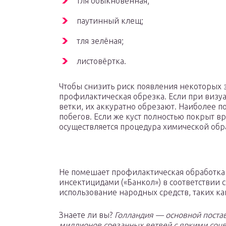
тля обыкновенная;
паутинный клещ;
тля зелёная;
листовёртка.
Чтобы снизить риск появления некоторых 
профилактическая обрезка. Если при виз
ветки, их аккуратно обрезают. Наиболее 
побегов. Если же куст полностью покрыт в
осуществляется процедура химической обр
Не помешает профилактическая обработка
инсектицидами («Банкол») в соответствии с
использование народных средств, таких как 
Знаете ли вы?
Голландия — основной поста
миллионов срезанных ветвей с яркими соцв