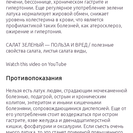
печени, бессоннице, хроническом гастрите и
гипертонии. Еще регулярное употребление зелени
латука нормализует жировой обмен, снижает
уровень холестерина в крови, что является
профилактикой таких болезней, как атеросклероз,
ожирение и гипертония.
САЛАТ ЗЕЛЕНЫЙ — ПОЛЬЗА И ВРЕД / полезные
свойства салата, листья салата виды,
Watch this video on YouTube
Противопоказания
Нельзя есть латук людям, страдающим мочекаменной
болезнью, подагрой, острым и хроническим
колитом, энтеритом и иными кишечными
болезнями, сопровождающимися диспепсией. Еще от
его употребления стоит воздержаться при остром
гастрите, язве желудка и двенадцатиперстной
кишки, фосфатурии и оксалурии. Если съесть очень
много латука, то это станет причиной повышенного