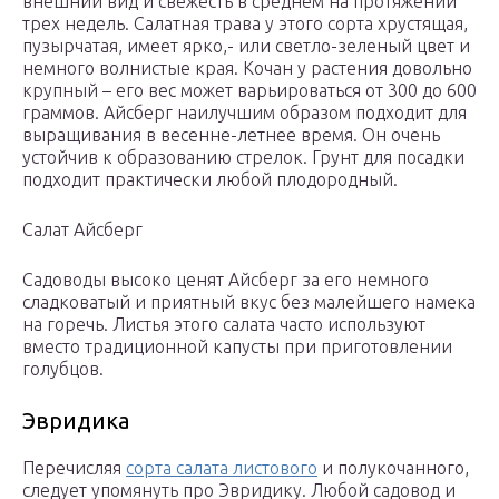
внешний вид и свежесть в среднем на протяжении
трех недель. Салатная трава у этого сорта хрустящая,
пузырчатая, имеет ярко,- или светло-зеленый цвет и
немного волнистые края. Кочан у растения довольно
крупный – его вес может варьироваться от 300 до 600
граммов. Айсберг наилучшим образом подходит для
выращивания в весенне-летнее время. Он очень
устойчив к образованию стрелок. Грунт для посадки
подходит практически любой плодородный.
Салат Айсберг
Садоводы высоко ценят Айсберг за его немного
сладковатый и приятный вкус без малейшего намека
на горечь. Листья этого салата часто используют
вместо традиционной капусты при приготовлении
голубцов.
Эвридика
Перечисляя
сорта салата листового
и полукочанного,
следует упомянуть про Эвридику. Любой садовод и