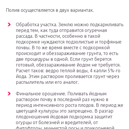
Полив осуществляется в двух вариантах.
Обработка участка. Землю можно подкармливать
перед тем, как туда отправится огуречная
рассада. В частности, особенно в такой
подкормке нуждаются подзолистые и торфяные
почвы. В то же время вместе с подкормкой
происходит и обеззараживание грунта, то есть
две процедуры в одной. Если грунт берется
готовый, обеззараживание йодом не требуется.
Расчет таков: ведро теплой воды, 4 капли 5%-го
йода. Этим раствором проливается грунт через
распылитель или его аналог.
Финальное орошение. Поливать йодным
раствором почву в последний раз нужно в
период интенсивного роста плодов. В период же
цветущей культуры это запрещено. В разгар
плодоношения йодовая подкормка защитит
огурцы от болезней и вредителей, от
фитофторы, мучнистой росы и прикорневой