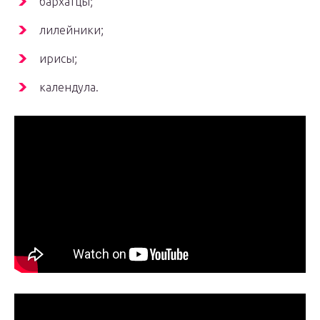
бархатцы;
лилейники;
ирисы;
календула.