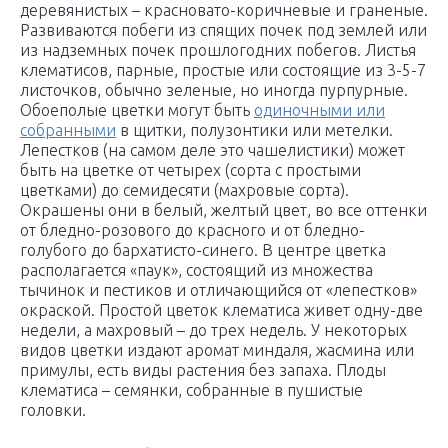
деревянистых – красновато-коричневые и граненые.
Развиваются побеги из спящих почек под землей или
из надземных почек прошлогодних побегов. Листья
клематисов, парные, простые или состоящие из 3-5-7
листочков, обычно зеленые, но иногда пурпурные.
Обоеполые цветки могут быть
одиночными или
собранными
в щитки, полузонтики или метелки.
Лепестков (на самом деле это чашелистики) может
быть на цветке от четырех (сорта с простыми
цветками) до семидесяти (махровые сорта).
Окрашены они в белый, желтый цвет, во все оттенки
от бледно-розового до красного и от бледно-
голубого до бархатисто-синего. В центре цветка
располагается «паук», состоящий из множества
тычинок и пестиков и отличающийся от «лепестков»
окраской. Простой цветок клематиса живет одну-две
недели, а махровый – до трех недель. У некоторых
видов цветки издают аромат миндаля, жасмина или
примулы, есть виды растения без запаха. Плоды
клематиса – семянки, собранные в пушистые
головки.