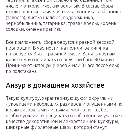
терапии, а также при сильном истощении, в том
числе и онкологических больных. В состав сбора
входят: цветки тысячелистника, донника, лабазника
(таволга), листья шалфея, подорожника,
чернобыльника, татарника, трава череды, корень
солодки, семена крапивы.
Все компоненты сбора берутся в равной весовой
пропорции. В частности, на пол-литра кипятка
потребуется 3 ч.л. травяной смеси. Залить крутым
кипятком и настаивать на водяной бане 90 минут.
Принимают натощак (через 2 или 3 часа после еды)
по полстакана.
Анзур в домашнем хозяйстве
Такую культуру, характеризующуюся округлыми
луковицами небольших размеров и опушенными по
краям сизоватыми листьями, можно легко, без
особых усилий выращивать на собственном участке в
качестве декоративной и лекарственной культуры,
шикарные фиолетовые шары которой станут