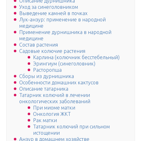
Описание дурнишника
Уход за синеголовником
Выведение камней в почках
Лук-анзур: применение в народной
медицине
Применение дурнишника в народной
медицине
Состав растения
Садовые колючие растения
Карлина (колючник бесстебельный)
Эрингиум (синеголовник)
Расторопша
Сборы из дурнишника
Особенности домашних кактусов
Описание татарника
Татарник колючий в лечении
онкологических заболеваний
При миоме матки
Онкология ЖКТ
Рак матки
Татарник колючий при сильном
истощении
Анзур в домашнем хозяйстве