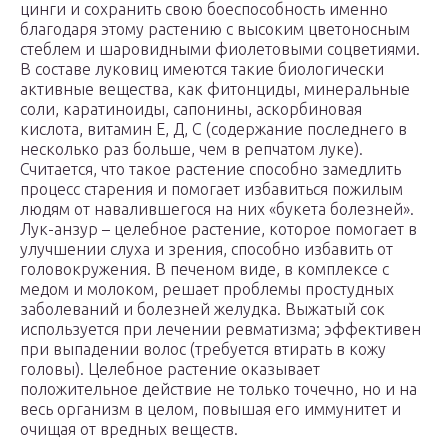
цинги и сохранить свою боеспособность именно
благодаря этому растению с высоким цветоносным
стеблем и шаровидными фиолетовыми соцветиями.
В составе луковиц имеются такие биологически
активные вещества, как фитонциды, минеральные
соли, каратиноиды, сапонины, аскорбиновая
кислота, витамин Е, Д, С (содержание последнего в
несколько раз больше, чем в репчатом луке).
Считается, что такое растение способно замедлить
процесс старения и помогает избавиться пожилым
людям от навалившегося на них «букета болезней».
Лук-анзур – целебное растение, которое помогает в
улучшении слуха и зрения, способно избавить от
головокружения. В печеном виде, в комплексе с
медом и молоком, решает проблемы простудных
заболеваний и болезней желудка. Выжатый сок
используется при лечении ревматизма; эффективен
при выпадении волос (требуется втирать в кожу
головы). Целебное растение оказывает
положительное действие не только точечно, но и на
весь организм в целом, повышая его иммунитет и
очищая от вредных веществ.