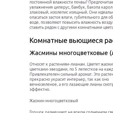
постоянной влажности почвы? Предпочитают
увлажнения циперус, бамбук, бакопа карол
злаковый, изолепис изящный. Они идеальн
опасаться застоя влаги, губительного для 
воде, позволяют повысить влажность возду
ставить рядом с другими комнатными цвет
Комнатные вьющиеся рас
Жасмины многоцветковые (л
Относят к растениям-лианам. Цветет жасм
цветками-звездами, по 5 лепестков на каж
Привлекателен сильный аромат. Это расте
прекрасно украсит интерьер, так как оно
вечнозеленое, а его лазающие лианы смот
эффектно.
Жасмин многоцветковый
Горшок размещают на ярком солнечном св