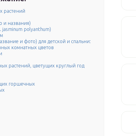
х растений
 и названия)
 jasminum polyanthum)
ям
звание и фото) для детской и спальни:
зных комнатных цветов
и
ных растений, цветущих круглый год
ущих горшечных
ых