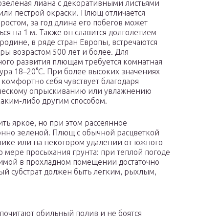
озеленая лиана с декоративными листьями
или пестрой окраски. Плющ отличается
ростом, за год длина его побегов может
ься на 1 м. Также он славится долголетием –
 родине, в ряде стран Европы, встречаются
ры возрастом 500 лет и более. Для
ого развития плющам требуется комнатная
ура 18–20°С. При более высоких значениях
 комфортно себя чувствует благодаря
ческому опрыскиванию или увлажнению
каким-либо другим способом.
ть яркое, но при этом рассеянное
тонно зеленой. Плющ с обычной расцветкой
нике или на некотором удалении от южного
о мере просыхания грунта: при теплой погоде
 зимой в прохладном помещении достаточно
ный субстрат должен быть легким, рыхлым,
почитают обильный полив и не боятся