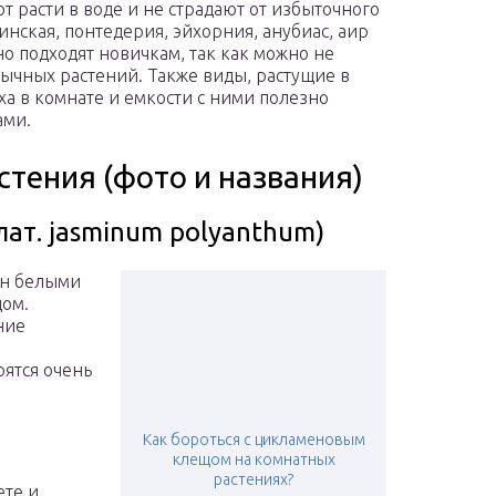
 расти в воде и не страдают от избыточного
инская, понтедерия, эйхорния, анубиас, аир
о подходят новичкам, так как можно не
обычных растений. Также виды, растущие в
ха в комнате и емкости с ними полезно
ами.
тения (фото и названия)
ат. jasminum polyanthum)
ин белыми
дом.
ние
рятся очень
Как бороться с цикламеновым
клещом на комнатных
растениях?
ете и