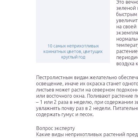
Это вечн
зеленой 
быстрым 
увеличит
на своей
экземпля
нормальн
температ
10 самых неприхотливых
растение
комнатных цветов, цветущих
круглый год
периоди
воздуха 
Пестролистным видам желательно обеспечи
освещение, иначе их окраска станет одно
листьев может расти на северном подокон
или восточного окна. Поливают растение п
– 1 или 2 раза в неделю, при содержании
увлажнять почву раз в 2 недели. Питатель
содержать гумус и песок.
Вопрос эксперту
Какие виды неприхотливых растений пред