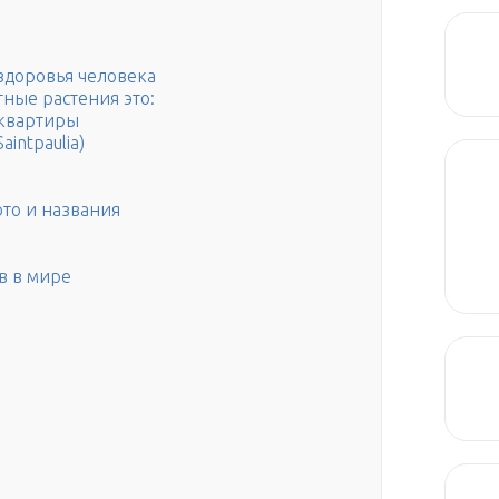
здоровья человека
ные растения это:
 квартиры
intpaulia)
то и названия
в в мире