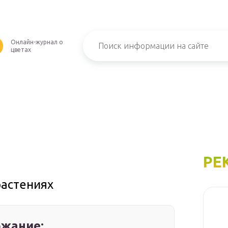
Онлайн-журнал о
U
цветах
РЕ
растениях
жание: