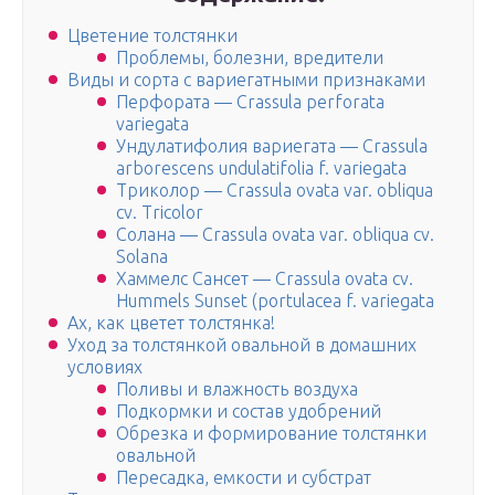
Цветение толстянки
Проблемы, болезни, вредители
Виды и сорта с вариегатными признаками
Перфората — Crassula perforata
variegata
Ундулатифолия вариегата — Crassula
arborescens undulatifolia f. variegata
Триколор — Crassula ovata var. obliqua
cv. Tricolor
Солана — Crassula ovata var. obliqua cv.
Solana
Хаммелс Сансет — Crassula ovata cv.
Hummels Sunset (portulacea f. variegata
Ах, как цветет толстянка!
Уход за толстянкой овальной в домашних
условиях
Поливы и влажность воздуха
Подкормки и состав удобрений
Обрезка и формирование толстянки
овальной
Пересадка, емкости и субстрат