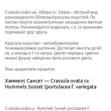
Crassula ovata var. obliqua cv. Solana – пёстрый вид
разновидности Обликва Крассулы округлой. По
листам тянутся асимметричные насыщенно-жёлтые
полосы. Рекомендуется подрезать, т.к. со временем
подпирают друг друга.
Крассула округлая – нетребовательное
теневыносливое растение. Достигает высоты до 60
см, а иногда и 1-го метра. Цветёт изредка. Цветки
имеют форму звёздочек бело-розового цвета.
Мне нравитсяНе нравится
Хаммелс Сансет — Crassula ovata cv.
Hummels Sunset (portulacea f. variegata
Crassula ovata cv. Hummels Sunset portulacea f.