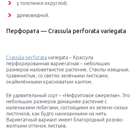
у толстянки округлой;
древовидной.
Перфората — Crassula perforata variegata
Crassula perforata
variegata – Крассула
перфорированная вариегатная – небольших
размеров маловетвистое растение. Стволы изящные,
травянистые, со светло-зелёными листками,
окаймлёнными красноватым кантом.
Её удивительный сорт – «Нефритовое ожерелье». Это
небольших размеров домашнее растение с
маленькими побегами, состоящими из зелено-сизых
листочков, как будто нанизанными на нить.
Вариегатный вариант имеет благородный розово-
желтыми оттенок листьев.