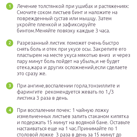
Лечение толстянкой при ушибах и растяжениях:
Смочите соком листьев бинт и наложите на
поврежденный сустав или мышцу. Затем
укройте пленкой и зафиксируйте
бинтом.Меняйте повязку каждые 3 часа.
Разрезанный листик поможет очень быстро
снять боль и отек при укусе осы. Закрепите его
пластырем на месте укуса мякотью вниз и через
пару минут боль пойдет на убыль,и не будет
отека,жара и других осложнений,если сделаете
это сразу же.
При ангине,воспалении горла,тонзиллите и
фарингите рекомендуется жевать по 1,/3
листика 3 раза в день.
При воспалении почек: 1 чайную ложку
измельченных листьев залить стаканом кипятка
и подержать 15 минут на водяной бане. Оставьте
настаиваться еще на 1 час.Принимайте по 1
столовой ложке 3 раза в день за 15 минут до