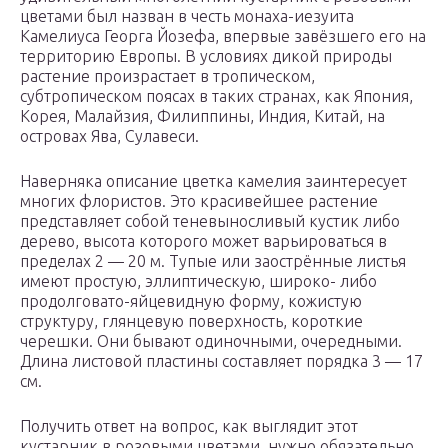
цветами был назван в честь монаха-иезуита
Камелиуса Георга Йозефа, впервые завёзшего его на
территорию Европы. В условиях дикой природы
растение произрастает в тропическом,
субтропическом поясах в таких странах, как Япония,
Корея, Малайзия, Филиппины, Индия, Китай, на
островах Ява, Сулавеси.
Наверняка описание цветка камелия заинтересует
многих флористов. Это красивейшее растение
представляет собой теневыносливый кустик либо
дерево, высота которого может варьироваться в
пределах 2 — 20 м. Тупые или заострённые листья
имеют простую, эллиптическую, широко- либо
продолговато-яйцевидную форму, кожистую
структуру, глянцевую поверхность, короткие
черешки. Они бывают одиночными, очередными.
Длина листовой пластины составляет порядка 3 — 17
см.
Получить ответ на вопрос, как выглядит этот
кустарник в розовыми цветами, нужно обязательно.