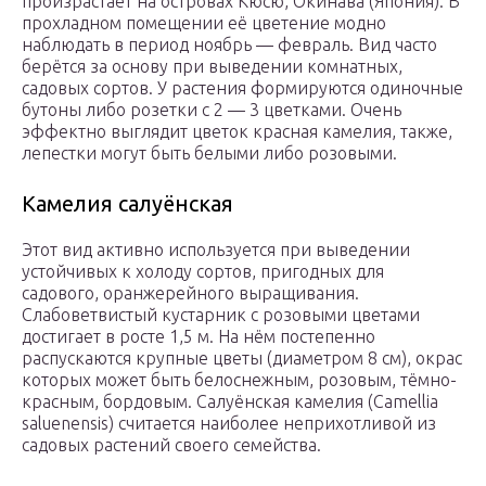
произрастает на островах Кюсю, Окинава (Япония). В
прохладном помещении её цветение модно
наблюдать в период ноябрь — февраль. Вид часто
берётся за основу при выведении комнатных,
садовых сортов. У растения формируются одиночные
бутоны либо розетки с 2 — 3 цветками. Очень
эффектно выглядит цветок красная камелия, также,
лепестки могут быть белыми либо розовыми.
Камелия салуёнская
Этот вид активно используется при выведении
устойчивых к холоду сортов, пригодных для
садового, оранжерейного выращивания.
Слабоветвистый кустарник с розовыми цветами
достигает в росте 1,5 м. На нём постепенно
распускаются крупные цветы (диаметром 8 см), окрас
которых может быть белоснежным, розовым, тёмно-
красным, бордовым. Салуёнская камелия (Camellia
saluenensis) считается наиболее неприхотливой из
садовых растений своего семейства.