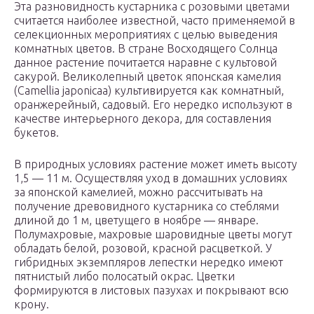
Эта разновидность кустарника с розовыми цветами
считается наиболее известной, часто применяемой в
селекционных мероприятиях с целью выведения
комнатных цветов. В стране Восходящего Солнца
данное растение почитается наравне с культовой
сакурой. Великолепный цветок японская камелия
(Camellia japonicaa) культивируется как комнатный,
оранжерейный, садовый. Его нередко используют в
качестве интерьерного декора, для составления
букетов.
В природных условиях растение может иметь высоту
1,5 — 11 м. Осуществляя уход в домашних условиях
за японской камелией, можно рассчитывать на
получение древовидного кустарника со стеблями
длиной до 1 м, цветущего в ноябре — январе.
Полумахровые, махровые шаровидные цветы могут
обладать белой, розовой, красной расцветкой. У
гибридных экземпляров лепестки нередко имеют
пятнистый либо полосатый окрас. Цветки
формируются в листовых пазухах и покрывают всю
крону.