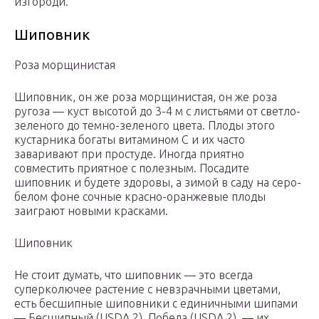
изгороди.
Шиповник
Роза морщинистая
Шиповник, он же роза морщинистая, он же роза
ругоза — куст высотой до 3-4 м с листьями от светло-
зеленого до темно-зеленого цвета. Плоды этого
кустарника богаты витамином С и их часто
заваривают при простуде. Иногда приятно
совместить приятное с полезным. Посадите
шиповник и будете здоровы, а зимой в саду на серо-
белом фоне сочные красно-оранжевые плоды
заиграют новыми красками.
Шиповник
Не стоит думать, что шиповник — это всегда
суперколючее растение с невзрачными цветами,
есть бесшипные шиповники с единичными шипами
— Бесшипный (USDA 2), Победа (USDA 2), — их