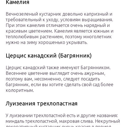
Камелия
Вечнозеленый кустарник довольно капризный и
требовательный к уходу, условиям выращивания.
При этом камелия отличается очень нарядный и
красивым цветением. Камелия является южным и
теплолюбивым растением, поэтому многолетник
нужно на зиму хорошенько укрывать.
Церцис канадский (Багрянник)
Церцис канадский также именуют Багрянником.
Весеннее цветение выглядит очень ажурным,
поэтому вам, несомненно, следует посадить
багрянник, если вы хотите сделать свой сад более
колоритным.
Луизеания трехлопастная
У луизеании трехлопастной есть и другие названия:
миндаль трехлопастной, махровая слива. Некрупный
декоративный кустарник очень красив в период