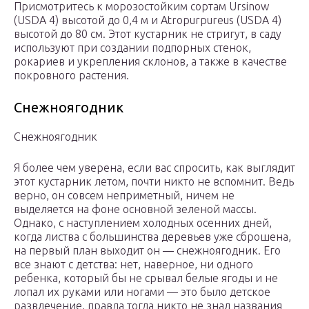
Присмотритесь к морозостойким сортам Ursinow
(USDA 4) высотой до 0,4 м и Atropurpureus (USDA 4)
высотой до 80 см. Этот кустарник не стригут, в саду
используют при создании подпорных стенок,
рокариев и укрепления склонов, а также в качестве
покровного растения.
Снежноягодник
Снежноягодник
Я более чем уверена, если вас спросить, как выглядит
этот кустарник летом, почти никто не вспомнит. Ведь
верно, он совсем неприметный, ничем не
выделяется на фоне основной зеленой массы.
Однако, с наступлением холодных осенних дней,
когда листва с большинства деревьев уже сброшена,
на первый план выходит он — снежноягодник. Его
все знают с детства: нет, наверное, ни одного
ребенка, который бы не срывал белые ягоды и не
лопал их руками или ногами — это было детское
развлечение, правда тогда никто не знал названия