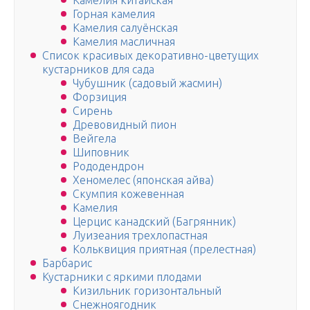
Камелия китайская
Горная камелия
Камелия салуёнская
Камелия масличная
Список красивых декоративно-цветущих
кустарников для сада
Чубушник (садовый жасмин)
Форзиция
Сирень
Древовидный пион
Вейгела
Шиповник
Рододендрон
Хеномелес (японская айва)
Скумпия кожевенная
Камелия
Церцис канадский (Багрянник)
Луизеания трехлопастная
Кольквиция приятная (прелестная)
Барбарис
Кустарники с яркими плодами
Кизильник горизонтальный
Снежноягодник