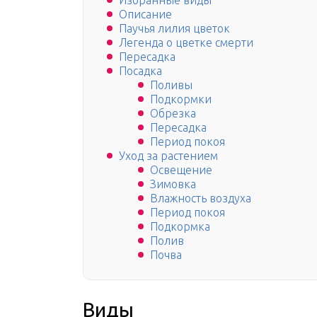
Избранные виды
Описание
Паучья лилия цветок
Легенда о цветке смерти
Пересадка
Посадка
Поливы
Подкормки
Обрезка
Пересадка
Период покоя
Уход за растением
Освещение
Зимовка
Влажность воздуха
Период покоя
Подкормка
Полив
Почва
Виды