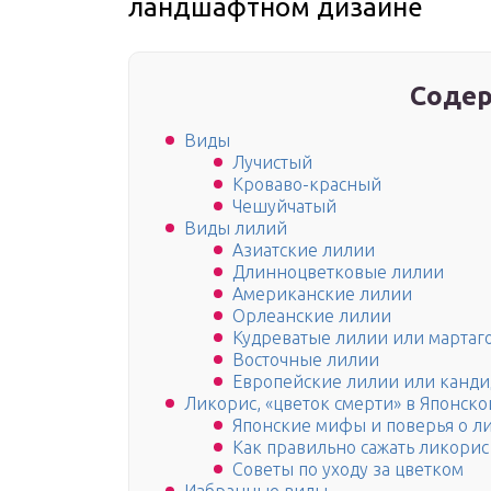
ландшафтном дизайне
Содер
Виды
Лучистый
Кроваво-красный
Чешуйчатый
Виды лилий
Азиатские лилии
Длинноцветковые лилии
Американские лилии
Орлеанские лилии
Кудреватые лилии или мартаг
Восточные лилии
Европейские лилии или канд
Ликорис, «цветок смерти» в Японско
Японские мифы и поверья о л
Как правильно сажать ликорис
Советы по уходу за цветком