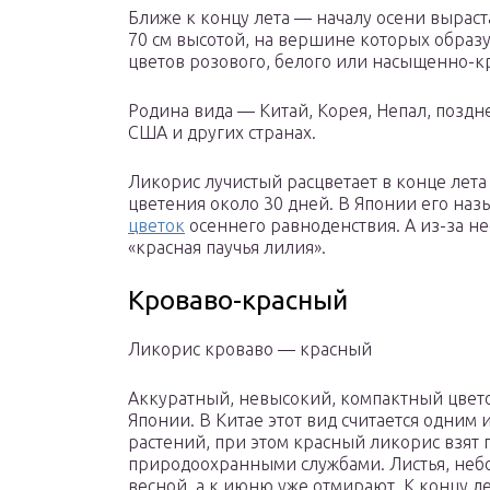
Ближе к концу лета — началу осени вырас
70 см высотой, на вершине которых образ
цветов розового, белого или насыщенно-кр
Родина вида — Китай, Корея, Непал, поздн
США и других странах.
Ликорис лучистый расцветает в конце лета
цветения около 30 дней. В Японии его наз
цветок
осеннего равноденствия. А из-за н
«красная паучья лилия».
Кроваво-красный
Ликорис кроваво — красный
Аккуратный, невысокий, компактный цветок
Японии. В Китае этот вид считается одним
растений, при этом красный ликорис взят
природоохранными службами. Листья, небо
весной, а к июню уже отмирают. К концу л