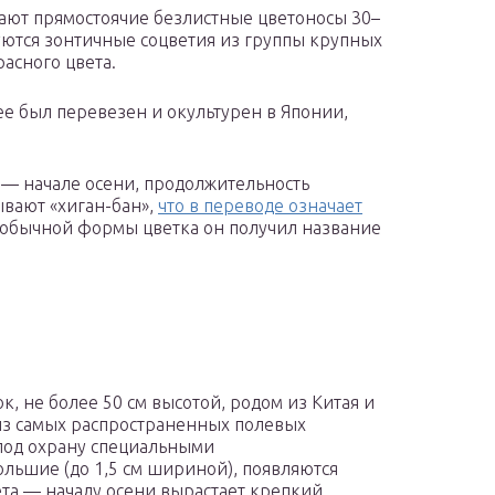
тают прямостоячие безлистные цветоносы 30–
уются зонтичные соцветия из группы крупных
асного цвета.
ее был перевезен и окультурен в Японии,
 — начале осени, продолжительность
ывают «хиган-бан»,
что в переводе означает
еобычной формы цветка он получил название
, не более 50 см высотой, родом из Китая и
 из самых распространенных полевых
 под охрану специальными
льшие (до 1,5 см шириной), появляются
ета — началу осени вырастает крепкий