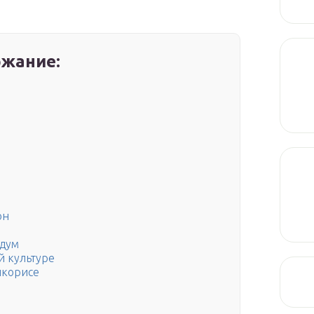
жание:
он
идум
й культуре
икорисе