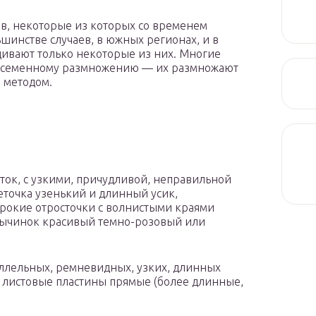
ов, некоторые из которых со временем
ьшинстве случаев, в южных регионах, и в
ивают только некоторые из них. Многие
к семенному размножению — их размножают
 методом.
ок, с узкими, причудливой, неправильной
еточка узенький и длинный усик,
рокие отросточки с волнистыми краями
 тычинок красивый темно-розовый или
ллельных, ремневидных, узких, длинных
 листовые пластины прямые (более длинные,