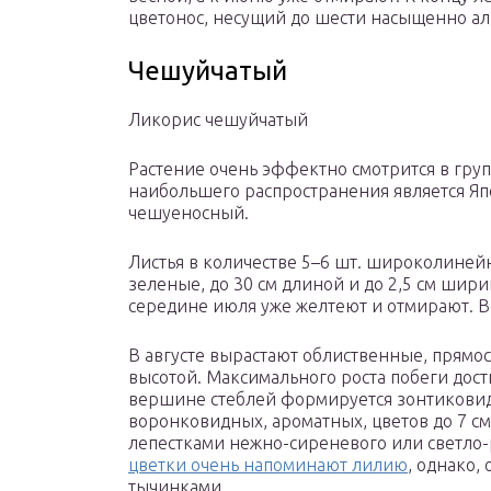
цветонос, несущий до шести насыщенно алы
Чешуйчатый
Ликорис чешуйчатый
Растение очень эффектно смотрится в гру
наибольшего распространения является Яп
чешуеносный.
Листья в количестве 5–6 шт. широколиней
зеленые, до 30 см длиной и до 2,5 см шири
середине июля уже желтеют и отмирают. В 
В августе вырастают облиственные, прямос
высотой. Максимального роста побеги дости
вершине стеблей формируется зонтиковидн
воронковидных, ароматных, цветов до 7 см
лепестками нежно-сиреневого или светло-
цветки очень напоминают лилию
, однако,
тычинками.