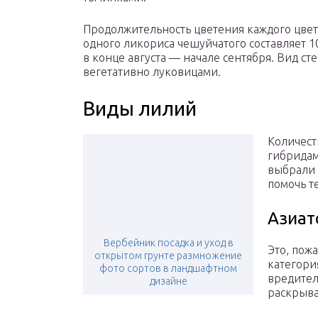
Продолжительность цветения каждого цвет
одного ликориса чешуйчатого составляет 1
в конце августа — начале сентября. Вид ст
вегетативно луковицами.
Виды лилий
Количест
гибридам
выбрали 
помочь т
Азиат
Вербейник посадка и уход в
Это, пож
открытом грунте размножение
категори
фото сортов в ландшафтном
вредител
дизайне
раскрыва