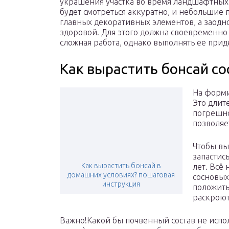
украшения участка во время ландшафтных
будет смотреться аккуратно, и небольшие 
главных декоративных элементов, а заодно
здоровой. Для этого должна своевременно 
сложная работа, однако выполнять ее прид
Как вырастить бонсай со
На форми
Это длит
погрешно
позволяе
Чтобы вы
запастис
Как вырастить бонсай в
лет. Всё 
домашних условиях? пошаговая
сосновых
инструкция
положить
раскроют
Важно!Какой бы почвенный состав не испол