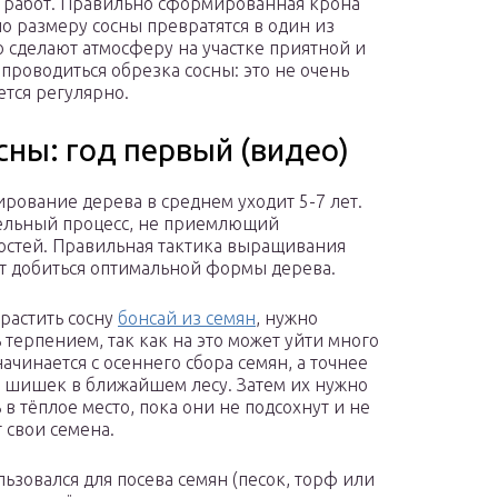
 работ. Правильно сформированная крона
по размеру сосны превратятся в один из
 сделают атмосферу на участке приятной и
проводиться обрезка сосны: это не очень
ется регулярно.
сны: год первый (видео)
рование дерева в среднем уходит 5-7 лет.
ельный процесс, не приемлющий
стей. Правильная тактика выращивания
т добиться оптимальной формы дерева.
растить сосну
бонсай из семян
, нужно
ь терпением, так как на это может уйти много
начинается с осеннего сбора семян, а точнее
 шишек в ближайшем лесу. Затем их нужно
 в тёплое место, пока они не подсохнут и не
 свои семена.
ьзовался для посева семян (песок, торф или