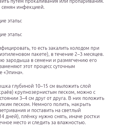
азить путём прокаливания или пропаривания.
я семян инфекцией.
ие этапы:
ие этапы:
ифицировать, то есть закалить холодом при
иэтиленовом пакете), в течение 2–3 месяцев.
ю зародыша в семени и размягчению его
заменяют этот процесс суточным
е «Эпина».
ршка глубиной 10–15 см выложить слой
 краёв) крупнозернистым песком, можно с
стоянии 3–4 см друг от друга. В них положить
лким песком. Немного полить, накрыть
ветривания и поставить на светлый
14 дней), плёнку нужно снять, иначе ростки
ечное место и следить за влажностью.