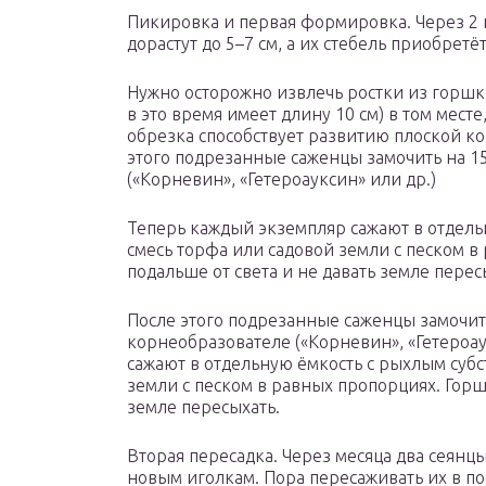
Пикировка и первая формировка. Через 2 
дорастут до 5–7 см, а их стебель приобрет
Нужно осторожно извлечь ростки из горшка
в это время имеет длину 10 см) в том месте
обрезка способствует развитию плоской ко
этого подрезанные саженцы замочить на 1
(«Корневин», «Гетероауксин» или др.)
Теперь каждый экземпляр сажают в отдель
смесь торфа или садовой земли с песком в
подальше от света и не давать земле перес
После этого подрезанные саженцы замочит
корнеобразователе («Корневин», «Гетероау
сажают в отдельную ёмкость с рыхлым субс
земли с песком в равных пропорциях. Горшк
земле пересыхать.
Вторая пересадка. Через месяца два сеянц
новым иголкам. Пора пересаживать их в п