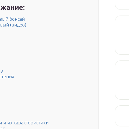
жание:
вый бонсай
рвый (видео)
ев
стения
 и их характеристики
ну: