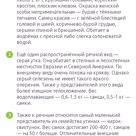
хвостом, плоским клювом. Окраска женской
особи непримечательная — бурая с тёмными
пятнами. Самец красив — с зелёной блестящей
головой и шеей, коричнево-бурой грудью,
серыми спиной и брюшиной. Обитает в
водоёмах с пресной либо слегка солоноватой
водой.
Ещё один распространённый речной вид —
серая утка. Она обитает в степных и лесостепных
местностях Евразии и Северной Америки. По
внешнему виду очень похожа на крякву. Однако
серый селезень не имеет такого яркого
оперения. Также у представителей этого вида
более изящное телосложение. Вес
водоплавающих — 0,6-1,3 кг — самцы, 0,5-1 кг —
самки.
Также к речным относится самый маленький
представитель из семейства утиных — чирок-
свистунок. Вес самок достигает 200-400 г, самцов
— на 50 г больше. Отличительные внешние