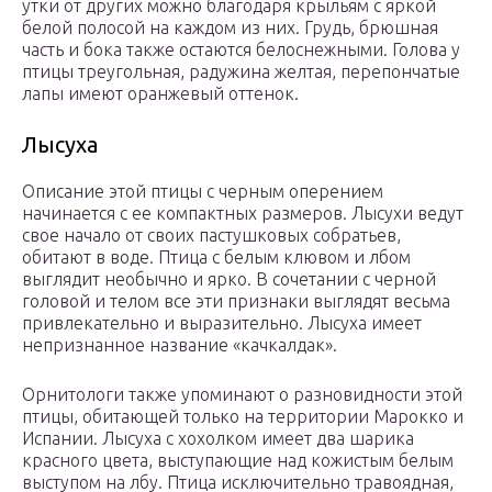
утки от других можно благодаря крыльям с яркой
белой полосой на каждом из них. Грудь, брюшная
часть и бока также остаются белоснежными. Голова у
птицы треугольная, радужина желтая, перепончатые
лапы имеют оранжевый оттенок.
Лысуха
Описание этой птицы с черным оперением
начинается с ее компактных размеров. Лысухи ведут
свое начало от своих пастушковых собратьев,
обитают в воде. Птица с белым клювом и лбом
выглядит необычно и ярко. В сочетании с черной
головой и телом все эти признаки выглядят весьма
привлекательно и выразительно. Лысуха имеет
непризнанное название «качкалдак».
Орнитологи также упоминают о разновидности этой
птицы, обитающей только на территории Марокко и
Испании. Лысуха с хохолком имеет два шарика
красного цвета, выступающие над кожистым белым
выступом на лбу. Птица исключительно травоядная,