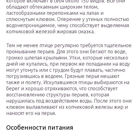
которое включает в себя около 150 видов. Все они
обладают обтекаемым широким телом,
ластообразными перепонками на лапах и
сплюснутым клювом. Оперение у утиных полностью
водонепроницаемое, чему способствует выделяемая
копчиковой железой жировая смазка.
Тем не менее птице регулярно требуется тщательное
промывание перьев. Для этого они бегают по воде,
громко шлепая крыльями. Утки, которые несколько
дней не купались, при первом же попадании на воду
могут утонуть или с трудом будут плавать, частично
погрузившись в водоем. Грязные перья мешают
также и полету. Искупавшиеся птицы выбираются на
берег и хорошо отряхиваются, что способствует
восстановлению структуры перьев, которая
нарушилась под воздействием воды. После этого они
клювом вылавливают из копчиковой железы жир и
наносят его на перья.
Особенности питания