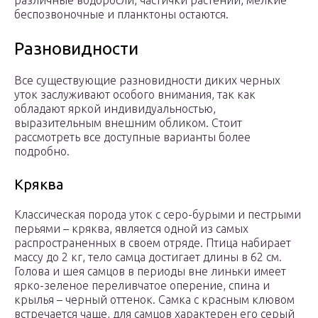
различные водоросли, частички растений, мелкие
беспозвоночные и планктоны остаются.
Разновидности
Все существующие разновидности диких черных
уток заслуживают особого внимания, так как
обладают яркой индивидуальностью,
выразительным внешним обликом. Стоит
рассмотреть все доступные варианты более
подробно.
Кряква
Классическая порода уток с серо-бурыми и пестрыми
перьями – кряква, является одной из самых
распространенных в своем отряде. Птица набирает
массу до 2 кг, тело самца достигает длины в 62 см.
Голова и шея самцов в периоды вне линьки имеет
ярко-зеленое переливчатое оперение, спина и
крылья – черный оттенок. Самка с красным клювом
встречается чаще, для самцов характерен его серый