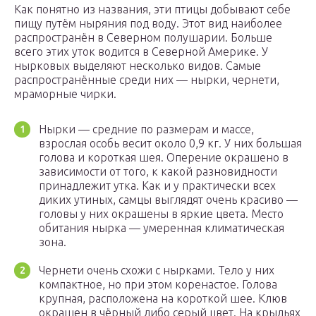
Как понятно из названия, эти птицы добывают себе
пищу путём ныряния под воду. Этот вид наиболее
распространён в Северном полушарии. Больше
всего этих уток водится в Северной Америке. У
нырковых выделяют несколько видов. Самые
распространённые среди них — нырки, чернети,
мраморные чирки.
Нырки — средние по размерам и массе,
взрослая особь весит около 0,9 кг. У них большая
голова и короткая шея. Оперение окрашено в
зависимости от того, к какой разновидности
принадлежит утка. Как и у практически всех
диких утиных, самцы выглядят очень красиво —
головы у них окрашены в яркие цвета. Место
обитания нырка — умеренная климатическая
зона.
Чернети очень схожи с нырками. Тело у них
компактное, но при этом коренастое. Голова
крупная, расположена на короткой шее. Клюв
окрашен в чёрный либо серый цвет. На крыльях