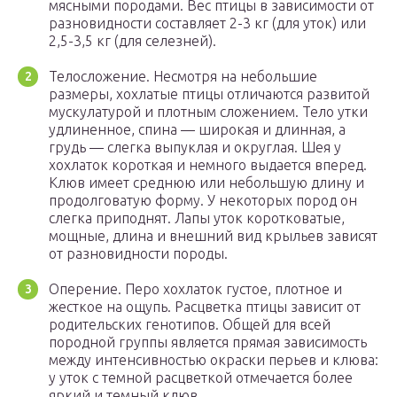
мясными породами. Вес птицы в зависимости от
разновидности составляет 2-3 кг (для уток) или
2,5-3,5 кг (для селезней).
Телосложение. Несмотря на небольшие
размеры, хохлатые птицы отличаются развитой
мускулатурой и плотным сложением. Тело утки
удлиненное, спина — широкая и длинная, а
грудь — слегка выпуклая и округлая. Шея у
хохлаток короткая и немного выдается вперед.
Клюв имеет среднюю или небольшую длину и
продолговатую форму. У некоторых пород он
слегка приподнят. Лапы уток коротковатые,
мощные, длина и внешний вид крыльев зависят
от разновидности породы.
Оперение. Перо хохлаток густое, плотное и
жесткое на ощупь. Расцветка птицы зависит от
родительских генотипов. Общей для всей
породной группы является прямая зависимость
между интенсивностью окраски перьев и клюва:
у уток с темной расцветкой отмечается более
яркий и темный клюв.