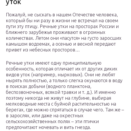
уток
Пожалуй, не сыскать в нашем Отечестве человека,
который бы ни разу в жизни не встречал на своем
пути эту птицу. Речные утки на просторах России и
ближнего зарубежья проживают в огромных
количествах. Летом они «пасутся» на густо заросших
камышом водоемах, а осенью и весной передают
привет из небесных просторов…
Речные утки имеют одну принципиальную
особенность, которая отличает их от других диких
видов уток (например, нырковых). Они не любят
нырять полностью, а только слегка окунаются в воду
в поисках добычи (водного планктона,
беспозвоночных, всякой травки и т. д.). И именно
поэтому никогда не живут на глубине, выбирая
мелководные места с буйной растительностью на
берегах, где можно спрятаться в случае чего. Там же –
в зарослях, или даже на окрестных
сельскохозяйственных полях – эти птички
предпочитают ночевать и вить гнезда.