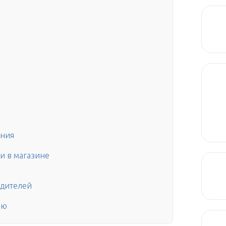
ания
ки в магазине
едителей
ею