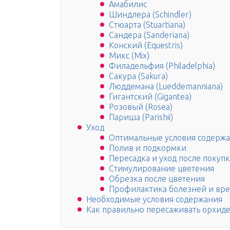
Амабилис
Шиндлера (Schindler)
Стюарта (Stuartiana)
Сандера (Sanderiana)
Конский (Equestris)
Микс (Mix)
Филадельфия (Philadelphia)
Сакура (Sakura)
Люддемана (Lueddemanniana)
Гигантский (Gigantea)
Розовый (Rosea)
Париша (Parishii)
Уход
Оптимальные условия содерж
Полив и подкормки
Пересадка и уход после покуп
Стимулирование цветения
Обрезка после цветения
Профилактика болезней и вр
Необходимые условия содержания
Как правильно пересаживать орхид