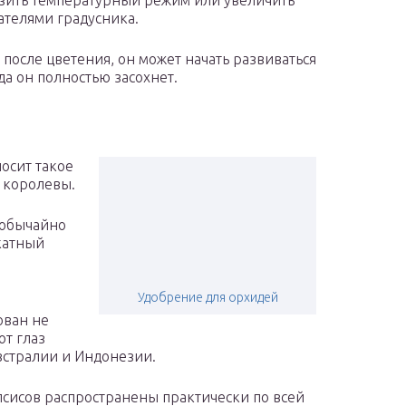
низить температурный режим или увеличить
телями градусника.
 после цветения, он может начать развиваться
да он полностью засохнет.
осит такое
н королевы.
еобычайно
катный
Удобрение для орхидей
ован не
ют глаз
встралии и Индонезии.
псисов распространены практически по всей