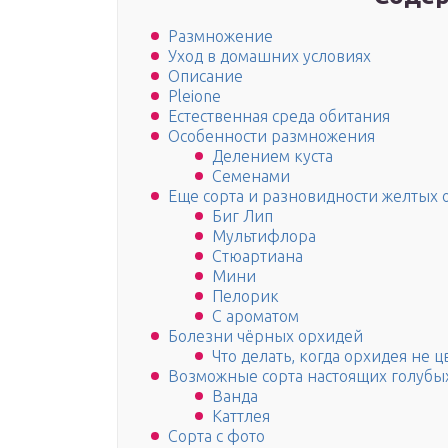
Размножение
Уход в домашних условиях
Описание
Pleione
Естественная среда обитания
Особенности размножения
Делением куста
Семенами
Еще сорта и разновидности желтых 
Биг Лип
Мультифлора
Стюартиана
Мини
Пелорик
С ароматом
Болезни чёрных орхидей
Что делать, когда орхидея не ц
Возможные сорта настоящих голубы
Ванда
Каттлея
Сорта с фото