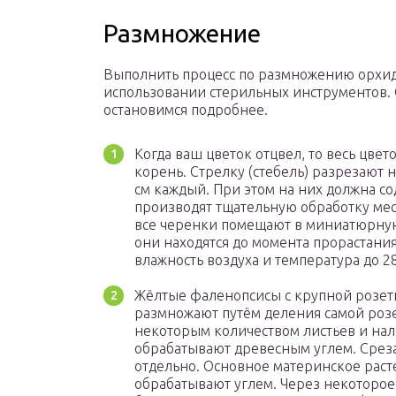
Размножение
Выполнить процесс по размножению орхид
использовании стерильных инструментов. 
остановимся подробнее.
Когда ваш цветок отцвел, то весь цвет
корень. Стрелку (стебель) разрезают 
см каждый. При этом на них должна сод
производят тщательную обработку мес
все черенки помещают в миниатюрную
они находятся до момента прорастани
влажность воздуха и температура до 28
Жёлтые фаленопсисы с крупной розет
размножают путём деления самой розе
некоторым количеством листьев и на
обрабатывают древесным углем. Срез
отдельно. Основное материнское раст
обрабатывают углем. Через некоторое 