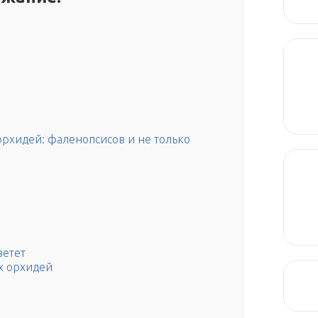
орхидей: фаленопсисов и не только
ветет
х орхидей