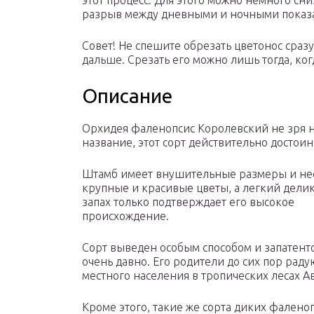
этот процесс. Для этого можно немного с
разрыв между дневными и ночными показа
Совет! Не спешите обрезать цветонос сразу
дальше. Срезать его можно лишь тогда, ког
Описание
Орхидея фаленопсис Королевский не зря н
название, этот сорт действительно достои
Штамб имеет внушительные размеры и н
крупные и красивые цветы, а легкий дели
запах только подтверждает его высокое
происхождение.
Сорт выведен особым способом и запатент
очень давно. Его родители до сих пор раду
местного населения в тропических лесах А
Кроме этого, такие же сорта диких фалено