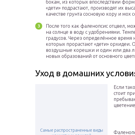
бокам, из которых впоследствии форм
«дети» подрастают, производят их вы
качестве грунта сосновую кору и мох 
После того как фаленопсис отцвел, мож
на солнце в воду с удобрениями. Темп
градусов. Через определённое время н
которых прорастают «дети» орхидеи. О
воздушные корешки и один или два л
новых образований от основного цветк
Уход в домашних услови
Если так
стоит пр
пребыван
цветение
Самые распространенные виды
Фаленопс