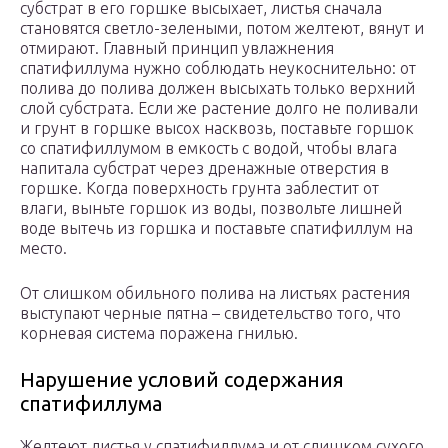
субстрат в его горшке высыхает, листья сначала
становятся светло-зелеными, потом желтеют, вянут и
отмирают. Главный принцип увлажнения
спатифиллума нужно соблюдать неукоснительно: от
полива до полива должен высыхать только верхний
слой субстрата. Если же растение долго не поливали
и грунт в горшке высох насквозь, поставьте горшок
со спатифиллумом в емкость с водой, чтобы влага
напитала субстрат через дренажные отверстия в
горшке. Когда поверхность грунта заблестит от
влаги, выньте горшок из воды, позвольте лишней
воде вытечь из горшка и поставьте спатифиллум на
место.
От слишком обильного полива на листьях растения
выступают черные пятна – свидетельство того, что
корневая система поражена гнилью.
Нарушение условий содержания
спатифиллума
Желтеют листья у спатифиллума и от слишком сухого