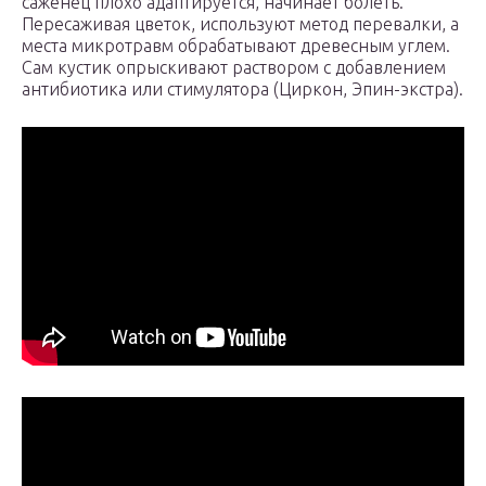
саженец плохо адаптируется, начинает болеть.
Пересаживая цветок, используют метод перевалки, а
места микротравм обрабатывают древесным углем.
Сам кустик опрыскивают раствором с добавлением
антибиотика или стимулятора (Циркон, Эпин-экстра).