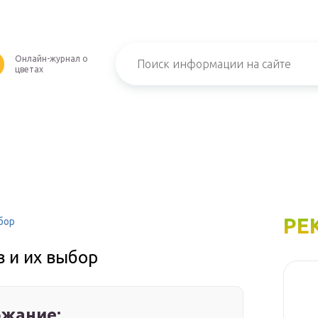
Онлайн-журнал о
U
цветах
РЕ
бор
 и их выбор
жание: