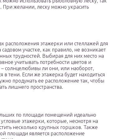
к можно использовать рыболовную леску, так
. При желании, леску можно украсить
ах расположения этажерки или стеллажей для
а садовом участке, как правило, не возникает
нных трудностей. Выбирая для них место на
лавное учитывать потребности цветов и
 – солнцелюбивы ли они, или наоборот,
я в тени. Если же этажерка будет находиться
нужно продумать ее расположение так, чтобы
ать лишнего пространства.
льших по площади помещений идеально
 угловые этажерки, которые, несмотря на
стить несколько крупных горшков. Также
ой площади является расположение