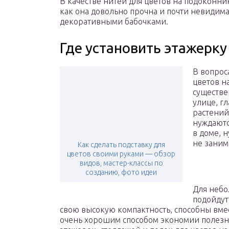
В качестве нитей для цветов на подоконни
как она довольно прочна и почти невидима
декоративными бабочками.
Где установить этажерку
В вопрос
цветов н
существе
улице, г
растений
нуждаютс
в доме, 
не заним
Как сделать подставку для
цветов своими руками — обзор
видов, мастер-классы по
созданию, фото идеи
Для небо
подойдут
свою высокую компактность, способны вме
очень хорошим способом экономии полезн