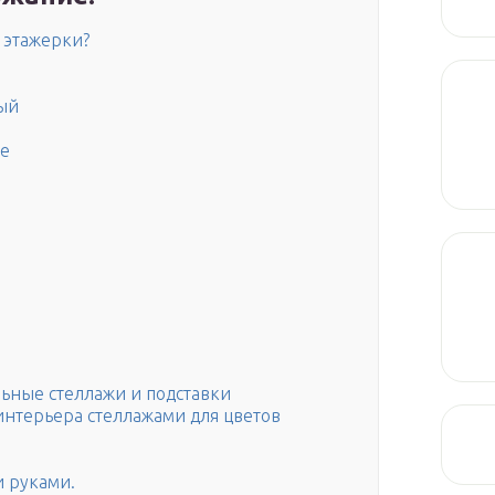
 этажерки?
й
ый
е
ьные стеллажи и подставки
нтерьера стеллажами для цветов
и руками.