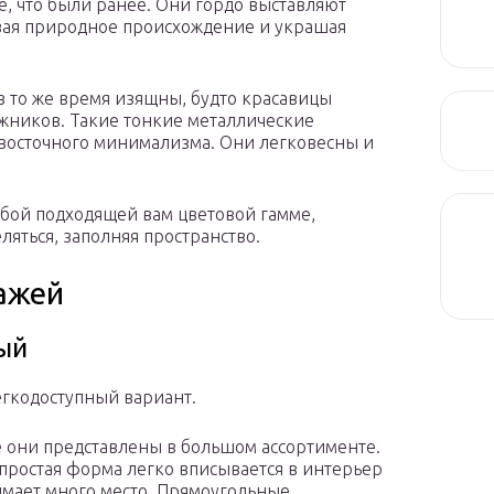
, что были ранее. Они гордо выставляют
вая природное происхождение и украшая
 то же время изящны, будто красавицы
жников. Такие тонкие металлические
 восточного минимализма. Они легковесны и
бой подходящей вам цветовой гамме,
ляться, заполняя пространство.
ажей
ый
гкодоступный вариант.
 они представлены в большом ассортименте.
 простая форма легко вписывается в интерьер
имает много место. Прямоугольные