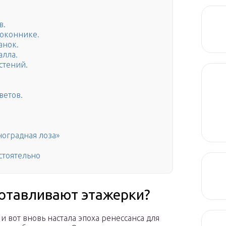
в.
доконнике.
анок.
алла.
стений.
ветов.
ноградная лоза»
стоятельно
готавливают этажерки?
 и вот вновь настала эпоха ренессанса для