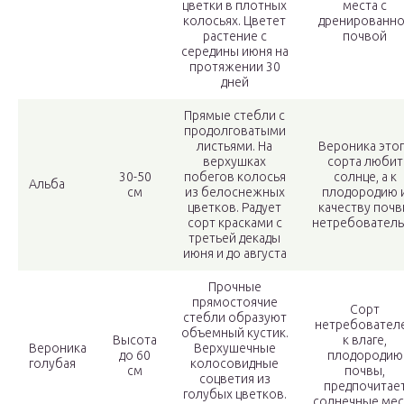
цветки в плотных
места с
колосьях. Цветет
дренированн
растение с
почвой
середины июня на
протяжении 30
дней
Прямые стебли с
продолговатыми
листьями. На
Вероника это
верхушках
сорта любит
30-50
побегов колосья
солнце, а к
Альба
см
из белоснежных
плодородию 
цветков. Радует
качеству поч
сорт красками с
нетребователь
третьей декады
июня и до августа
Прочные
прямостоячие
Сорт
стебли образуют
нетребовател
объемный кустик.
Высота
к влаге,
Вероника
Верхушечные
до 60
плодородию
голубая
колосовидные
см
почвы,
соцветия из
предпочитае
голубых цветков.
солнечные мес