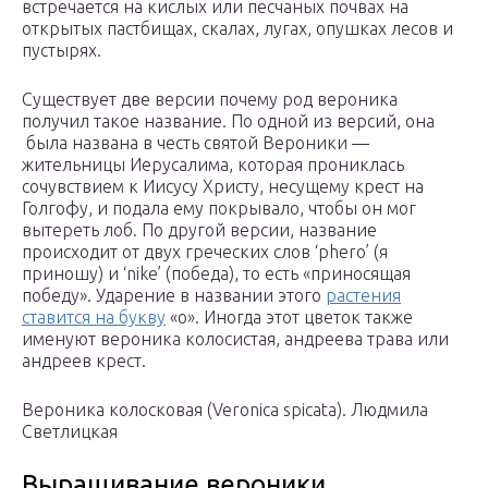
встречается на кислых или песчаных почвах на
открытых пастбищах, скалах, лугах, опушках лесов и
пустырях.
Существует две версии почему род вероника
получил такое название. По одной из версий, она
была названа в честь святой Вероники —
жительницы Иерусалима, которая прониклась
сочувствием к Иисусу Христу, несущему крест на
Голгофу, и подала ему покрывало, чтобы он мог
вытереть лоб. По другой версии, название
происходит от двух греческих слов ‘phero’ (я
приношу) и ‘nike’ (победа), то есть «приносящая
победу». Ударение в названии этого
растения
ставится на букву
«о». Иногда этот цветок также
именуют вероника колосистая, андреева трава или
андреев крест.
Вероника колосковая (Veronica spicata). Людмила
Светлицкая
Выращивание вероники