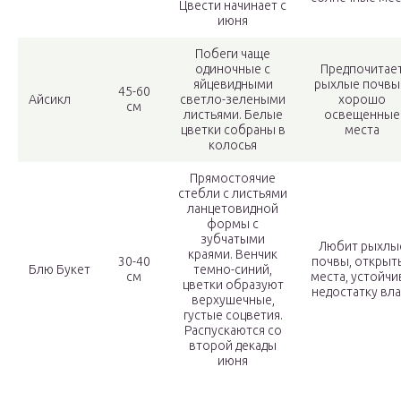
Цвести начинает с
июня
Побеги чаще
одиночные с
Предпочитае
яйцевидными
рыхлые почвы
45-60
Айсикл
светло-зелеными
хорошо
см
листьями. Белые
освещенные
цветки собраны в
места
колосья
Прямостоячие
стебли с листьями
ланцетовидной
формы с
зубчатыми
Любит рыхлы
краями. Венчик
30-40
почвы, открыт
Блю Букет
темно-синий,
см
места, устойчи
цветки образуют
недостатку вла
верхушечные,
густые соцветия.
Распускаются со
второй декады
июня