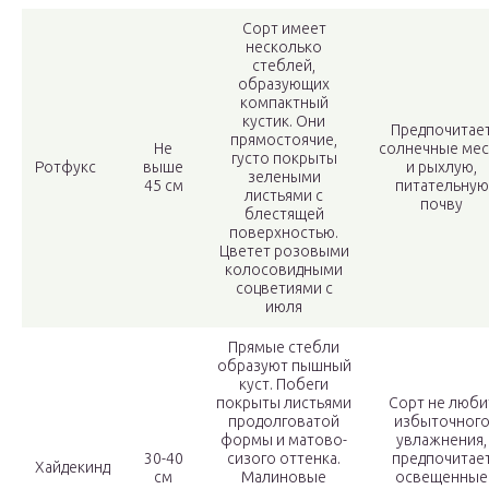
Сорт имеет
несколько
стеблей,
образующих
компактный
кустик. Они
Предпочитае
прямостоячие,
Не
солнечные мес
густо покрыты
Ротфукс
выше
и рыхлую,
зелеными
45 см
питательную
листьями с
почву
блестящей
поверхностью.
Цветет розовыми
колосовидными
соцветиями с
июля
Прямые стебли
образуют пышный
куст. Побеги
покрыты листьями
Сорт не люби
продолговатой
избыточног
формы и матово-
увлажнения,
30-40
сизого оттенка.
предпочитае
Хайдекинд
см
Малиновые
освещенные