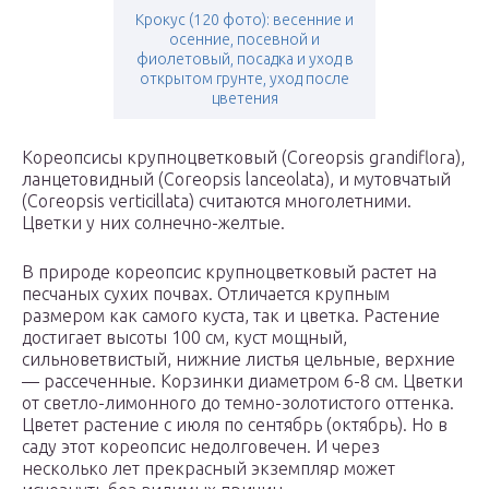
Крокус (120 фото): весенние и
осенние, посевной и
фиолетовый, посадка и уход в
открытом грунте, уход после
цветения
Кореопсисы крупноцветковый (Coreopsis grandiflora),
ланцетовидный (Coreopsis lanceolata), и мутовчатый
(Coreopsis verticillata) считаются многолетними.
Цветки у них солнечно-желтые.
В природе кореопсис крупноцветковый растет на
песчаных сухих почвах. Отличается крупным
размером как самого куста, так и цветка. Растение
достигает высоты 100 см, куст мощный,
сильноветвистый, нижние листья цельные, верхние
— рассеченные. Корзинки диаметром 6-8 см. Цветки
от светло-лимонного до темно-золотистого оттенка.
Цветет растение с июля по сентябрь (октябрь). Но в
саду этот кореопсис недолговечен. И через
несколько лет прекрасный экземпляр может