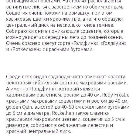
ветвящимися побегами. На стеблях располагаются
вытянутые листья с заострением по обоим концам.
Соцветия очень похожи на ромашку, при этом
язычковые цветки ярко-желтые, а те, что образуют
центральный диск на несколько тонов темнее.
Собираются они в поникающие соцветия, которые
можно увидеть с середины лета до поздней осени.
Очень красиво цветут сорта «Голдфинк», «Голдкуин»
и «Роткельхен» с красными бутонами.
Среди всех видов садоводы часто отмечают красоту
некоторых гибридных сортов с махровыми цветами.
А именно «Голдфинк», который является
карликовым растением, ростом до 40 см, Ruby Frost с
красными махровыми соцветиями и ростом до 40 см,
golden Quin, высотой до 40-60 см с желтыми бутонами
до 6 см в диаметре. Rotkelhen также славится
красивыми махровыми цветами, соцветия до 5 см в
диаметре, собирают в себя желтые лепестки и
красный центральный диск.