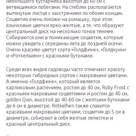
небольшого кустарника высотой до 60 см с
ветвящимися побегами. На стеблях располагаются
вытянутые листья с заострением по обоим концам.
Соцветия очень похожи на ромашку, при этом
язычковые цветки ярко-желтые, а те, что образуют
центральный диск на несколько тонов темнее.
Собираются они в поникающие соцветия, которые
можно увидеть с середины лета до поздней осени.
Очень красиво цветут сорта «Голдфинк», «Голдкуин»
и «Роткельхен» с красными бутонами.
Среди всех видов садоводы часто отмечают красоту
некоторых гибридных сортов с махровыми цветами.
А именно «Голдфинк», который является
карликовым растением, ростом до 40 см, Ruby Frost с
красными махровыми соцветиями и ростом до 40 см,
golden Quin, высотой до 40-60 см с желтыми бутонами
до 6 см в диаметре. Rotkelhen также славится
красивыми махровыми цветами, соцветия до 5 см в
диаметре, собирают в себя желтые лепестки и
красный центральный диск.