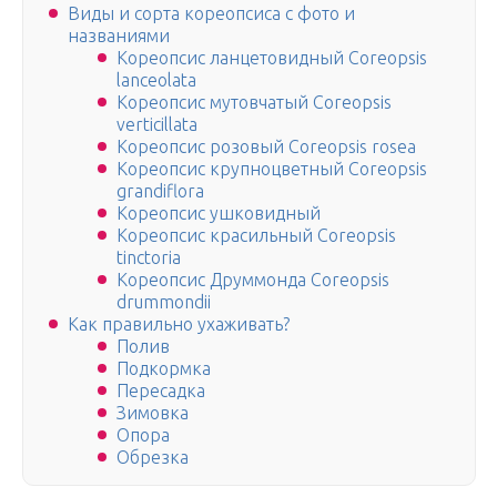
Виды и сорта кореопсиса с фото и
названиями
Кореопсис ланцетовидный Coreopsis
lanceolata
Кореопсис мутовчатый Coreopsis
verticillata
Кореопсис розовый Coreopsis rosea
Кореопсис крупноцветный Coreopsis
grandiflora
Кореопсис ушковидный
Кореопсис красильный Coreopsis
tinctoria
Кореопсис Друммонда Coreopsis
drummondii
Как правильно ухаживать?
Полив
Подкормка
Пересадка
Зимовка
Опора
Обрезка