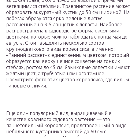
высокая трава, около 45-60 см высотой с прямыми
ветвящимися стеблями. Травянистое растение может
образовать аккуратный кустик до 50 см шириной. На
побегах образуются ярко-зеленые листья,
рассеченные на 3-5 ланцетных лопасти. Наиболее
распространена в садоводстве форма с желтыми
цветками, которые можно наблюдать с конца мая до
августа. Стоит выделить несколько сортов
крупноцветкового вида кореопсиса, а именно:
«Ранний рассвет» с единственным цветком, который
образуется как верхушечное соцветие на тонких
стеблях, ростом до 45 см. Язычковые лепестки имеют
желтый цвет, а трубчатые намного темнее.
Посмотрите фото этих цветов кореопсиса, где видны
типовые отличия:
Еще один популярный вид, выращиваемый в
качестве красивого садового растения — это
ланцетовидный кореопсис, представленный в виде
небольшого кустарника высотой до 60 см с