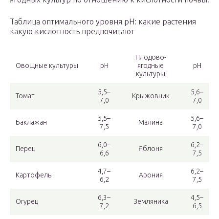
Таблица оптимального уровня pH: какие растения
какую кислотность предпочитают
Плодово-
Овощные культуры
pH
ягодные
pH
культуры
5,5–
5,6–
Томат
Крыжовник
7,0
7,0
5,5–
5,6–
Баклажан
Малина
7,5
7,0
6,0–
6,2–
Перец
Яблоня
6,6
7,5
4,7–
6,2–
Картофель
Арония
6,2
7,5
6,3–
4,5–
Огурец
Земляника
7,2
6,5