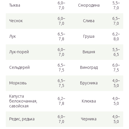
6,0–
5,5–
Тыква
Смородина
7,0
7,0
6,0–
6,5–
Чеснок
Слива
7,0
7,0
6,5–
6,2–
Лук
Груша
7,8
8,0
6,0–
5,5–
Лук-порей
Вишня
7,0
6,5
6,5–
6,0–
Сельдерей
Виноград
7,5
7,5
6,5–
4,0–
Морковь
Брусника
7,5
5,0
Капуста
6,2–
4,0–
белокочанная,
Клюква
7,8
5,0
савойская
6,0–
4,0–
Редис, редька
Черника
7,0
5,0