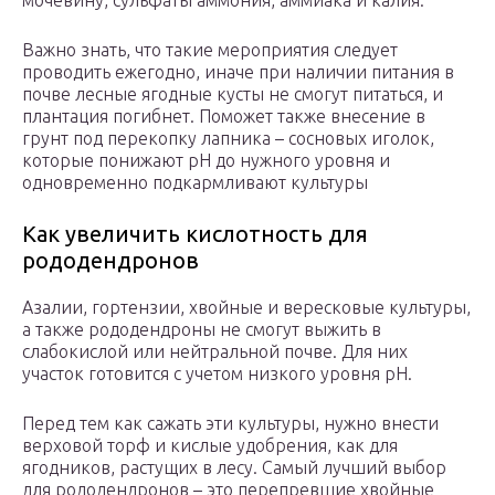
мочевину, сульфаты аммония, аммиака и калия.
Важно знать, что такие мероприятия следует
проводить ежегодно, иначе при наличии питания в
почве лесные ягодные кусты не смогут питаться, и
плантация погибнет. Поможет также внесение в
грунт под перекопку лапника – сосновых иголок,
которые понижают pH до нужного уровня и
одновременно подкармливают культуры
Как увеличить кислотность для
рододендронов
Азалии, гортензии, хвойные и вересковые культуры,
а также рододендроны не смогут выжить в
слабокислой или нейтральной почве. Для них
участок готовится с учетом низкого уровня pH.
Перед тем как сажать эти культуры, нужно внести
верховой торф и кислые удобрения, как для
ягодников, растущих в лесу. Самый лучший выбор
для рододендронов – это перепревшие хвойные