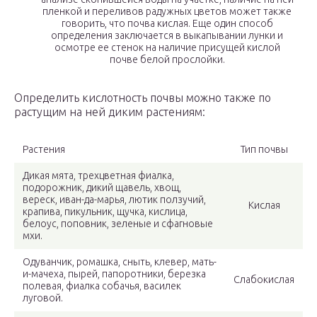
пленкой и переливов радужных цветов может также
говорить, что почва кислая. Еще один способ
определения заключается в выкапывании лунки и
осмотре ее стенок на наличие присущей кислой
почве белой прослойки.
Определить кислотность почвы можно также по
растущим на ней диким растениям:
Растения
Тип почвы
Дикая мята, трехцветная фиалка,
подорожник, дикий щавель, хвощ,
вереск, иван-да-марья, лютик ползучий,
Кислая
крапива, пикульник, щучка, кислица,
белоус, поповник, зеленые и сфагновые
мхи.
Одуванчик, ромашка, сныть, клевер, мать-
и-мачеха, пырей, папоротники, березка
Слабокислая
полевая, фиалка собачья, василек
луговой.